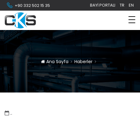
BAYI PORTALI
TR
EN
+90 332 502 15 35
Ana Sayfa
Haberler
..