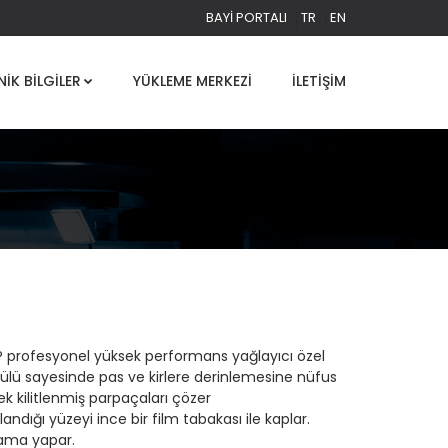
BAYI PORTALI
TR
EN
NIK BILGILER
YÜKLEME MERKEZI
İLETIŞIM
® profesyonel yüksek performans yağlayıcı özel
ülü sayesinde pas ve kirlere derinlemesine nüfus
k kilitlenmiş parpaçaları çözer
andığı yüzeyi ince bir film tabakası ile kaplar.
ama yapar.