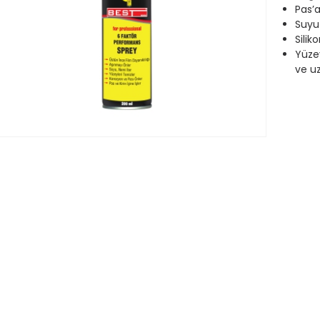
Pas’
Suyu 
Silik
Yüzey
ve uz