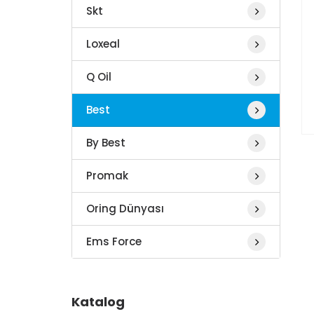
Skt
Loxeal
Q Oil
Best
By Best
Promak
Oring Dünyası
Ems Force
Katalog