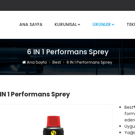
ANA SAYFA
KURUMSAL
ÜRÜNLER
TEK
6 IN 1 Performans Sprey
Ana Sayfa
Best
6 IN 1 Performans Sprey
 IN 1 Performans Sprey
Best
form
edere
Uygul
Yağl