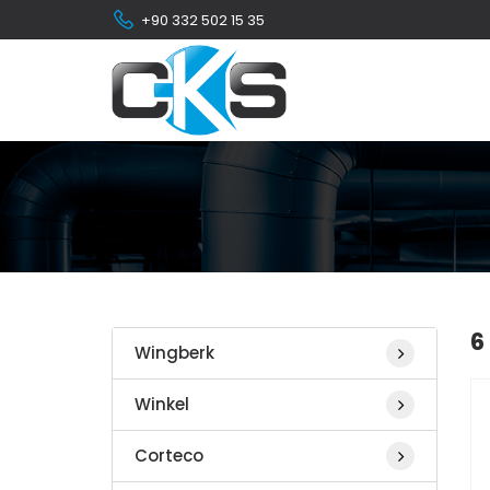
+90 332 502 15 35
6
Wingberk
Winkel
Corteco