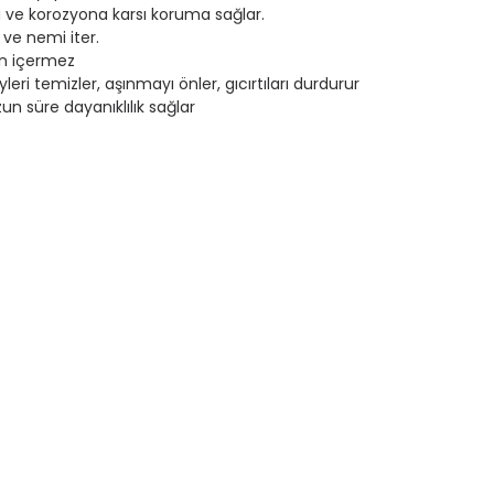
a ve korozyona karsı koruma sağlar.
ve nemi iter.
on içermez
leri temizler, aşınmayı önler, gıcırtıları durdurur
un süre dayanıklılık sağlar