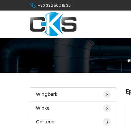
+90 332 502 15 35
E
Wingberk
Winkel
Corteco