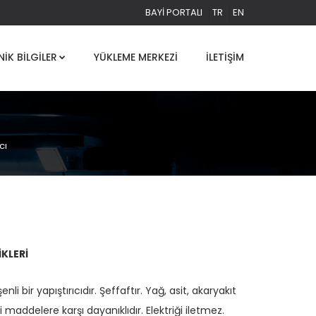
BAYI PORTALI
TR
EN
NIK BILGILER
YÜKLEME MERKEZI
İLETIŞIM
cı
İKLERİ
eşenli bir yapıştırıcıdır. Şeffaftır. Yağ, asit, akaryakıt
i maddelere karşı dayanıklıdır. Elektriği iletmez.