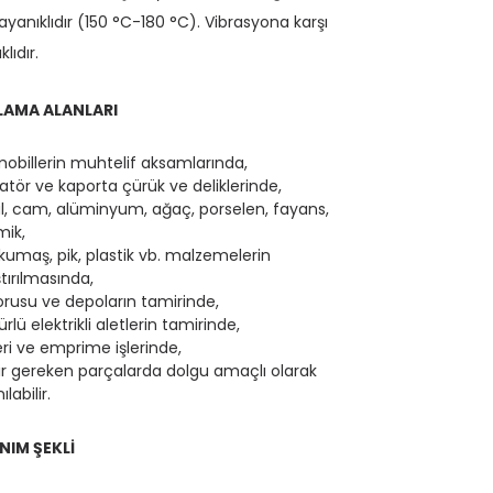
dayanıklıdır (150 °C-180 °C). Vibrasyona karşı
lıdır.
AMA ALANLARI
obillerin muhtelif aksamlarında,
tör ve kaporta çürük ve deliklerinde,
l, cam, alüminyum, ağaç, porselen, fayans,
mik,
 kumaş, pik, plastik vb. malzemelerin
tırılmasında,
orusu ve depoların tamirinde,
ürlü elektrikli aletlerin tamirinde,
eri ve emprime işlerinde,
r gereken parçalarda dolgu amaçlı olarak
ılabilir.
NIM ŞEKLİ