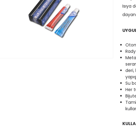
Isıya 
dayanık
UYGUL
Otom
Radya
Meta
sera
deri,
yapış
Su b
Her t
Bijut
Tami
kullan
KULLA