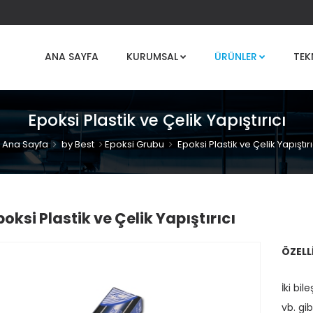
ANA SAYFA
KURUMSAL
ÜRÜNLER
TEK
Epoksi Plastik ve Çelik Yapıştırıcı
Ana Sayfa
by Best
Epoksi Grubu
Epoksi Plastik ve Çelik Yapıştırı
poksi Plastik ve Çelik Yapıştırıcı
ÖZELL
İki bil
vb. gib