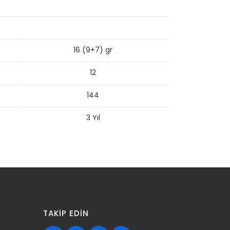
16 (9+7) gr
12
144
3 Yıl
TAKIP EDIN