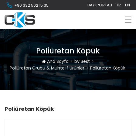
BAYI PORTALI
TR
EN
+90 332 502 15 35
Poliüretan Köpük
Ana Sayfa
by Best
Poliüretan Grubu & Muhtelif Ürünler
Poliüretan Köpük
Poliüretan Köpük