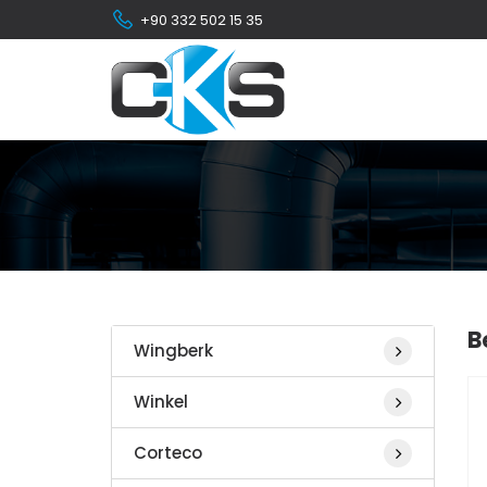
+90 332 502 15 35
B
Wingberk
Winkel
Corteco