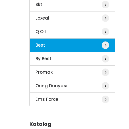
Skt
Loxeal
Q Oil
Best
By Best
Promak
Oring Dünyası
Ems Force
Katalog