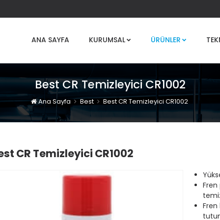
ANA SAYFA
KURUMSAL
ÜRÜNLER
TEK
Best CR Temizleyici CR1002
Ana Sayfa
Best
Best CR Temizleyici CR1002
est CR Temizleyici CR1002
Yüks
Fren 
temi
Fren 
tutun