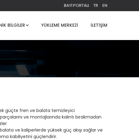
BAYI PORTALI
TR
EN
NIK BILGILER
YÜKLEME MERKEZI
İLETIŞIM
ek güçte fren ve balata temizleyici
parçalarını ve montajlarında kalıntı bırakmadan
zler
balata ve kaliperlerde yüksek güç akışı sağlar ve
ma kabiliyetini güçlendirir.