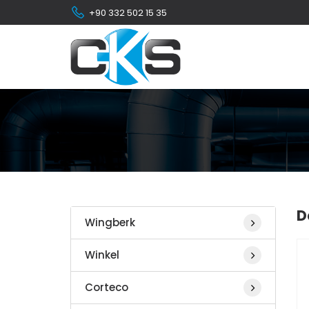
+90 332 502 15 35
D
Wingberk
Winkel
Corteco