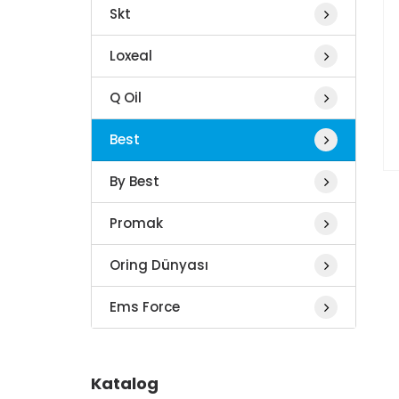
Skt
Loxeal
Q Oil
Best
By Best
Promak
Oring Dünyası
Ems Force
Katalog