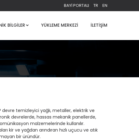
BAYI PORTALI
TR
EN
NIK BILGILER
YÜKLEME MERKEZI
İLETIŞIM
 devre temizleyici yağlı, metaller, elektrik ve
ronik devrelerde, hassas mekanik panellerde,
komünikasyon malzemelerinde kullanılır.
ları kir ve yağdan arındıran hızlı uçucu ve atık
kmayan bir üründür.