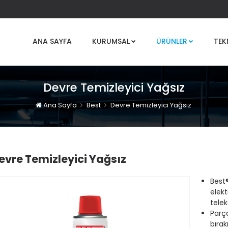
ANA SAYFA
KURUMSAL
ÜRÜNLER
TEK
Devre Temizleyici Yağsız
Ana Sayfa
Best
Devre Temizleyici Yağsız
evre Temizleyici Yağsız
Best®
elekt
tele
Parça
bıra