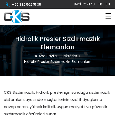
BAYI PORTALI
TR
EN
+90 332 502 15 35
Hidrolik Presler Sızdırmazlık
Elemanları
Ana Sayfa
Sektörler
Hidrolik Presler Sızdırmazlık Elemanları
CKS Sızdırmazlık; Hidrolik presler için sunduğu sızdırmazlık
sistemleri sayesinde müşterilerinin özel ihtiyaçlarına
cevap veren, yüksek kaliteli, uygun maliyetli ve güvenilir
sızdırmazlık çözümleri sunar.