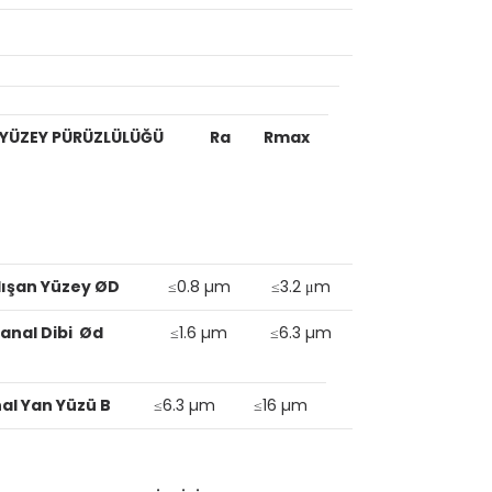
YÜZEY PÜRÜZLÜLÜĞÜ
Ra
Rmax
lışan Yüzey ØD
≤0.8 µm
≤3.2 μm
anal Dibi Ød
≤1.6 µm
≤6.3 µm
al Yan Yüzü B
≤6.3 µm
≤16 µm