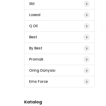
Skt
Loxeal
Q Oil
Best
By Best
Promak
Oring Dünyası
Ems Force
Katalog