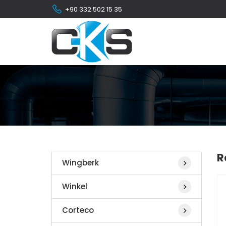
+90 332 502 15 35
R
Wingberk
Winkel
Corteco