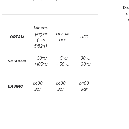
Di
o
Mineral
yağlar
HFA ve
ORTAM
HFC
(DIN
HFB
51524)
-30°C
-5°C
-30°C
SICAKLIK
+105°C
+50°C
+60°C
≤400
≤400
≤400
BASINC
Bar
Bar
Bar