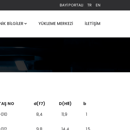
BAYI PORTALI
TR
EN
NIK BILGILER
YÜKLEME MERKEZI
İLETIŞIM
AŞ NO
d(f7)
D(H8)
b
010
8,4
11,9
1
012
9,8
14,4
1,5