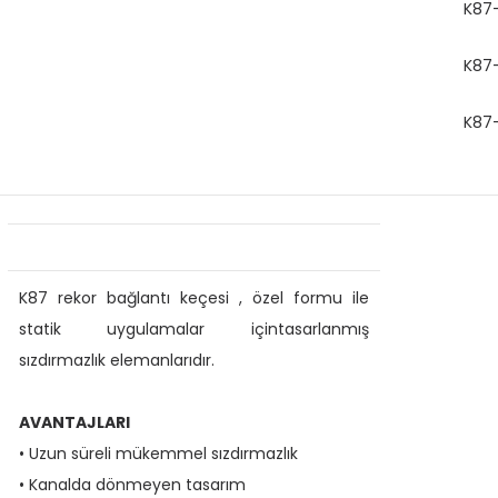
K87
K87
K87
K87 rekor bağlantı keçesi , özel formu ile
statik uygulamalar içintasarlanmış
sızdırmazlık elemanlarıdır.
AVANTAJLARI
• Uzun süreli mükemmel sızdırmazlık
• Kanalda dönmeyen tasarım