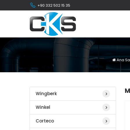
+90 332 502 15 35
Ana Sa
M
Wingberk
Winkel
Corteco