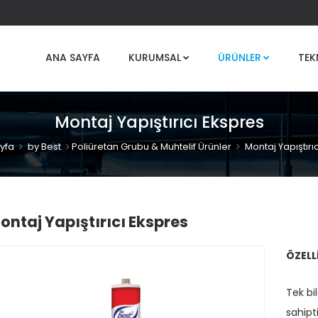
ANA SAYFA
KURUMSAL
ÜRÜNLER
TEK
Montaj Yapıştırıcı Ekspres
yfa
by Best
Poliüretan Grubu & Muhtelif Ürünler
Montaj Yapıştırı
ontaj Yapıştırıcı Ekspres
ÖZELL
Tek bi
sahipti