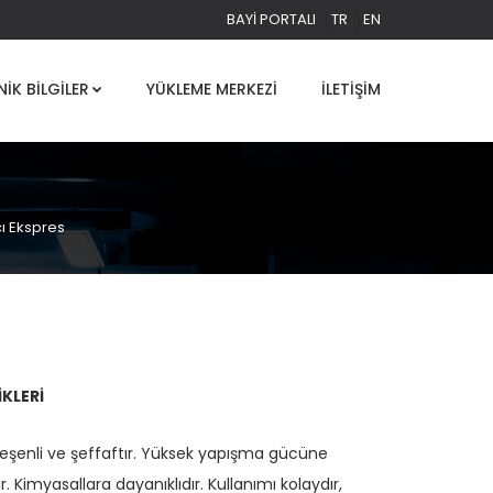
BAYI PORTALI
TR
EN
NIK BILGILER
YÜKLEME MERKEZI
İLETIŞIM
cı Ekspres
İKLERİ
leşenli ve şeffaftır. Yüksek yapışma gücüne
r. Kimyasallara dayanıklıdır. Kullanımı kolaydır,