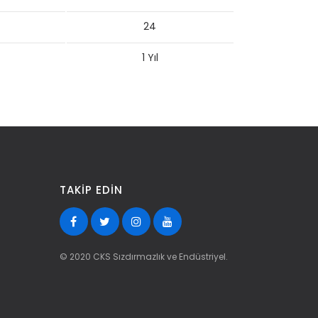
24
1 Yıl
TAKIP EDIN
© 2020 CKS Sızdırmazlık ve Endüstriyel.