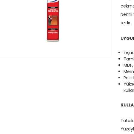
cekme 
Nemli 
azdır.
UYGUL
İnşaa
Tamir
MDF,
Merm
Poli
Yüks
kullan
KULLA
Tatbik 
Yüzeyle