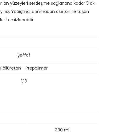
ırılan yüzeyleri sertleşme sağlanana kadar 5 dk.
eyiniz. Yapıştırıcı donmadan aseton ile taşan
er temizlenebilir.
Şeffaf
Pöliüretan - Prepolimer
1,13
300 ml