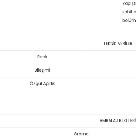
Yapışt
sabitl
bölüml
TEKNİK VERİLER
Renk
Bileşimi
Özgül Ağırlık
AMBALAJ BİLGİLERİ
Gramaj