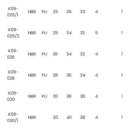
K09-
NBR
PU
25
35
33
4
1
025/1
K09-
NBR
PU
25
34
32
5
1
025/2
K09-
NBR
PU
26
34
32
4
1
026
K09-
NBR
PU
28
36
34
4
1
028
K09-
NBR
PU
30
38
36
4
1
030
K09-
NBR
30
40
38
4
1
030/1