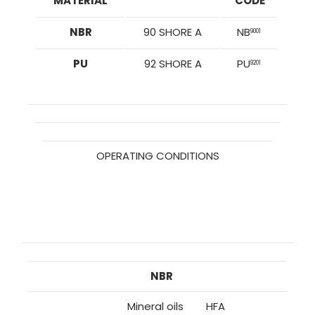
MATERIAL
CODE
NBR
90 SHORE A
NB
9001
PU
92 SHORE A
PU
9201
OPERATING CONDITIONS
NBR
Mineral oils
HFA