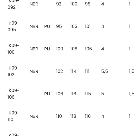
K09-
NBR
92
100
98
4
1
092
K09-
NBR
PU
95
103
101
4
1
095
K09-
NBR
PU
100
108
106
4
1
100
K09-
NBR
102
114
111
5,5
1,5
102
K09-
PU
106
118
115
5
1,5
106
K09-
NBR
110
118
116
4
1
110
K09-