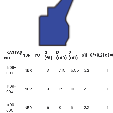
KASTAŞ
d
D
D1
NBR
PU
S1(-0/+0,2)
a(±
NO
(f8)
(H10)
(H11)
K09-
NBR
3
7,15
5,55
3,2
1
003
K09-
NBR
4
12
10
4
1
004
K09-
NBR
5
8
6
2,2
1
005