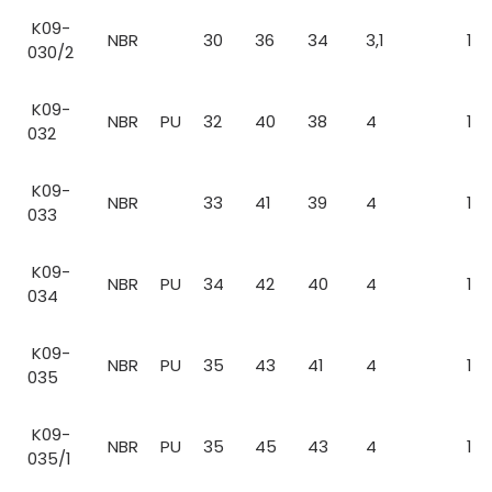
K09-
NBR
30
36
34
3,1
1
030/2
K09-
NBR
PU
32
40
38
4
1
032
K09-
NBR
33
41
39
4
1
033
K09-
NBR
PU
34
42
40
4
1
034
K09-
NBR
PU
35
43
41
4
1
035
K09-
NBR
PU
35
45
43
4
1
035/1