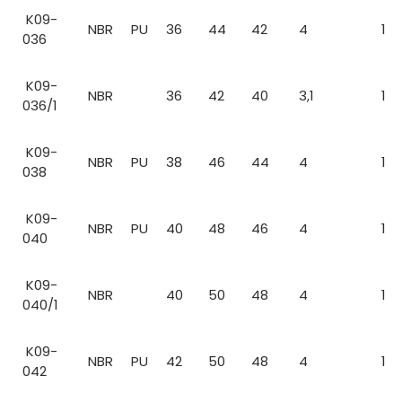
K09-
NBR
PU
36
44
42
4
1
036
K09-
NBR
36
42
40
3,1
1
036/1
K09-
NBR
PU
38
46
44
4
1
038
K09-
NBR
PU
40
48
46
4
1
040
K09-
NBR
40
50
48
4
1
040/1
K09-
NBR
PU
42
50
48
4
1
042