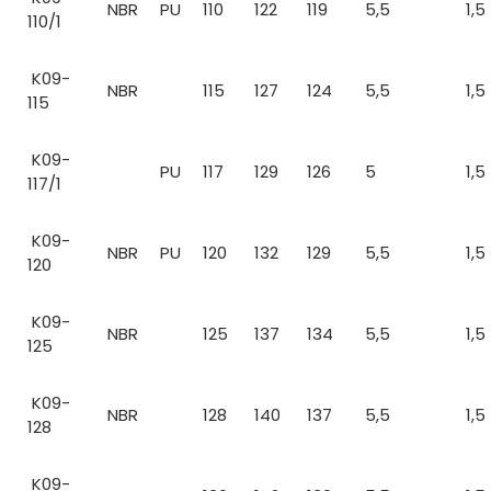
NBR
PU
110
122
119
5,5
1,5
110/1
K09-
NBR
115
127
124
5,5
1,5
115
K09-
PU
117
129
126
5
1,5
117/1
K09-
NBR
PU
120
132
129
5,5
1,5
120
K09-
NBR
125
137
134
5,5
1,5
125
K09-
NBR
128
140
137
5,5
1,5
128
K09-