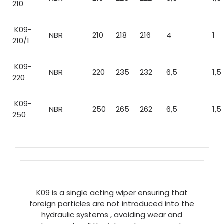
210
K09-
NBR
210
218
216
4
1
210/1
K09-
NBR
220
235
232
6,5
1,5
220
K09-
NBR
250
265
262
6,5
1,5
250
K09 is a single acting wiper ensuring that
foreign particles are not introduced into the
hydraulic systems , avoiding wear and