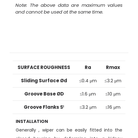
Note: The above data are maximum values
and cannot be used at the same time.
SURFACE ROUGHNESS
Ra
Rmax
Sliding Surface Ød
≤0.4 μm
≤3.2 μm
Groove Base ØD
≤1.6 μm
≤10 μm
Groove Flanks S
≤3.2 μm
≤16 μm
1
INSTALLATION
Generally , wiper can be easily fitted into the