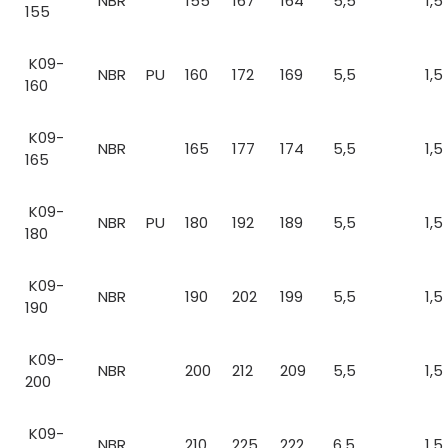
NBR
155
167
164
5,5
1,5
155
K09-
NBR
PU
160
172
169
5,5
1,5
160
K09-
NBR
165
177
174
5,5
1,5
165
K09-
NBR
PU
180
192
189
5,5
1,5
180
K09-
NBR
190
202
199
5,5
1,5
190
K09-
NBR
200
212
209
5,5
1,5
200
K09-
NBR
210
225
222
6,5
1,5