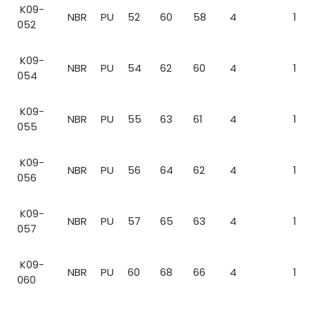
K09-
NBR
PU
52
60
58
4
1
052
K09-
NBR
PU
54
62
60
4
1
054
K09-
NBR
PU
55
63
61
4
1
055
K09-
NBR
PU
56
64
62
4
1
056
K09-
NBR
PU
57
65
63
4
1
057
K09-
NBR
PU
60
68
66
4
1
060