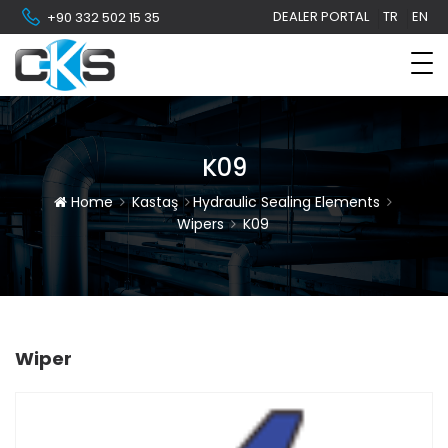
DEALER PORTAL
TR
EN
+90 332 502 15 35
K09
Home
Kastaş
Hydraulic Sealing Elements
Wipers
K09
Wiper