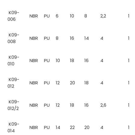
K09-
NBR
PU
6
10
8
2,2
1
006
K09-
NBR
PU
8
16
14
4
1
008
K09-
NBR
PU
10
18
16
4
1
010
K09-
NBR
PU
12
20
18
4
1
012
K09-
NBR
PU
12
18
16
2,6
1
012/2
K09-
NBR
PU
14
22
20
4
1
014