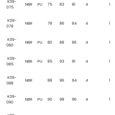
K09-
NBR
PU
75
83
81
4
1
075
K09-
NBR
78
86
84
4
1
078
K09-
NBR
PU
80
88
86
4
1
080
K09-
NBR
PU
85
93
91
4
1
085
K09-
NBR
88
96
94
4
1
088
K09-
NBR
PU
90
98
96
4
1
090