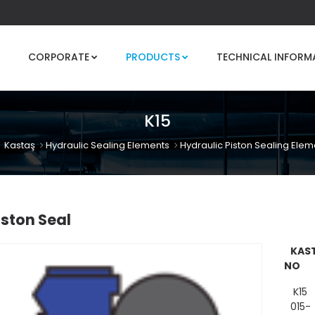
CORPORATE
PRODUCTS
TECHNICAL INFORM
K15
Kastaş
Hydraulic Sealing Elements
Hydraulic Piston Sealing Elem
iston Seal
KAS
NO
K15
015-