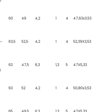
5
60
49
4,2
1
4
47,63x3,53
5-
63,5
52,5
4,2
1
4
52,39X3,53
5
63
47,5
6,3
1,3
5
47X5,33
5
63
52
4,2
1
4
50,80x3,53
65
49,5
6,3
1,3
5
47X5,33