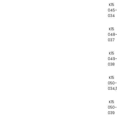
K15
045-
034
K15
048
037
K15
049
038
K15
050-
034,
K15
050-
039