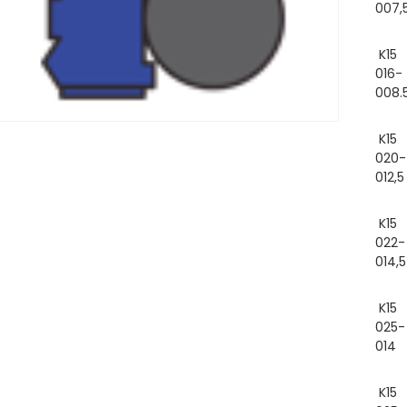
007,
K15
016-
008.
K15
020-
012,5
K15
022-
014,5
K15
025-
014
K15