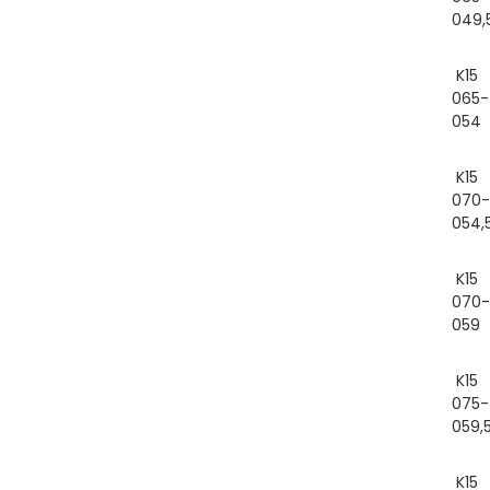
049,
K15
065-
054
K15
070-
054,
K15
070-
059
K15
075-
059,
K15