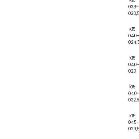
K15
038-
030,
K15
040
024,
K15
040
029
K15
040
032,
K15
045-
029,