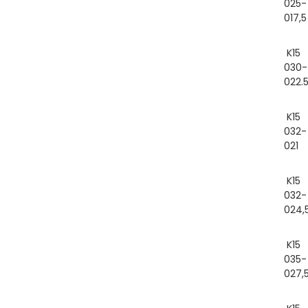
025-
017,5
K15
030-
022.
K15
032-
021
K15
032-
024,
K15
035-
027,