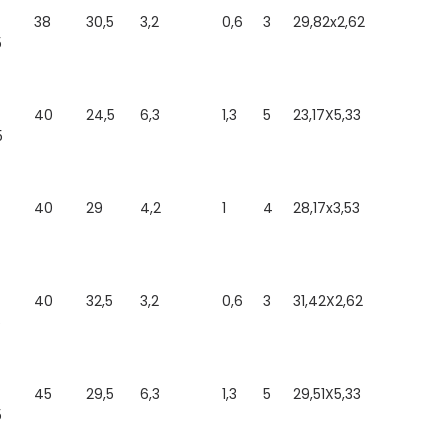
38
30,5
3,2
0,6
3
29,82x2,62
5
-
40
24,5
6,3
1,3
5
23,17X5,33
5
-
40
29
4,2
1
4
28,17x3,53
-
40
32,5
3,2
0,6
3
31,42X2,62
5
45
29,5
6,3
1,3
5
29,51X5,33
5