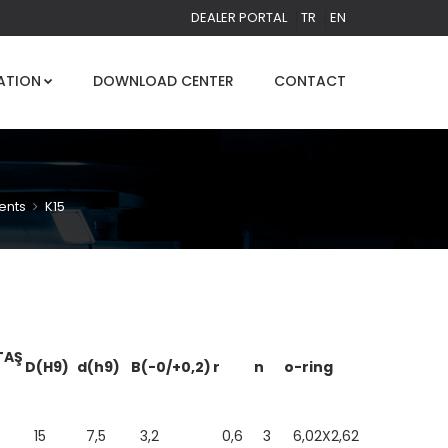
DEALER PORTAL
TR
EN
ATION
DOWNLOAD CENTER
CONTACT
ents
K15
TAŞ
D(H9)
d(h9)
B(-0/+0,2)
r
n
o-ring
15
7,5
3,2
0,6
3
6,02X2,62