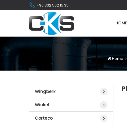
+90 332 502 15 35
HOME
Home
P
Wingberk
Winkel
Corteco