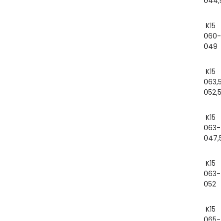
044,
K15
060-
049
K15
063,
052,
K15
063-
047,
K15
063-
052
K15
065-