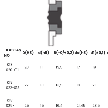
KASTAŞ
D(H8)
d(h9)
B(-0/+0,2)
ds(h8)
d1(±0,1)
NO
K18
20
11
13,5
17
19
020-011
K18
22
13
13,5
19
21
022-013
K18
025-
25
15
16,4
21,45
23,5